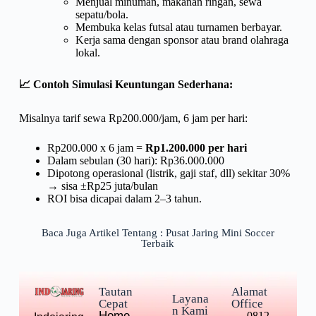
Menjual minuman, makanan ringan, sewa
sepatu/bola.
Membuka kelas futsal atau turnamen berbayar.
Kerja sama dengan sponsor atau brand olahraga
lokal.
📈
Contoh Simulasi Keuntungan Sederhana:
Misalnya tarif sewa Rp200.000/jam, 6 jam per hari:
Rp200.000 x 6 jam =
Rp1.200.000 per hari
Dalam sebulan (30 hari): Rp36.000.000
Dipotong operasional (listrik, gaji staf, dll) sekitar 30%
→ sisa ±Rp25 juta/bulan
ROI bisa dicapai dalam 2–3 tahun.
Baca Juga Artikel Tentang : Pusat Jaring Mini Soccer
Terbaik
Tautan
Alamat
Layana
Cepat
Office
n Kami
Home
0812-